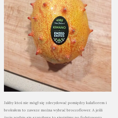
Jakby ktoś nie mógł się zdecydować pomiędzy kalafiorem i
brokułem to zawsze można wybrać broccoflower. A jeśli
życie wydaje się szarobure to sięgnijmy po fioletowego