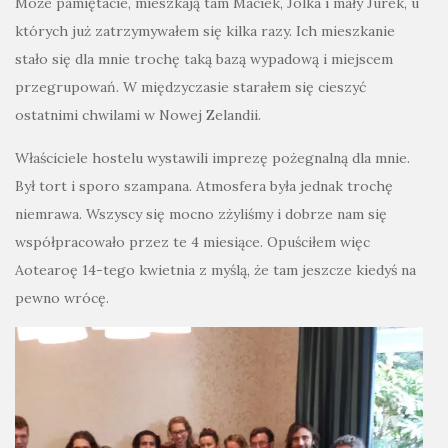
Może pamiętacie, mieszkają tam Maciek, Jolka i mały Jurek, u
których już zatrzymywałem się kilka razy. Ich mieszkanie
stało się dla mnie trochę taką bazą wypadową i miejscem
przegrupowań. W międzyczasie starałem się cieszyć
ostatnimi chwilami w Nowej Zelandii.
Właściciele hostelu wystawili imprezę pożegnalną dla mnie.
Był tort i sporo szampana. Atmosfera była jednak trochę
niemrawa. Wszyscy się mocno zżyliśmy i dobrze nam się
współpracowało przez te 4 miesiące. Opuściłem więc
Aotearoę 14-tego kwietnia z myślą, że tam jeszcze kiedyś na
pewno wrócę.