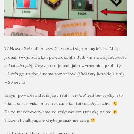
W Nowej Zelandii oczywiście mówi się po angielsku. Mają
jednak swoje słówka i powiedzonka. Jednym z nich jest
sweet
as!
(
słodko
jak
). Używają to jednak jako wyrażenie aprobaty.
– Let’s go to the cinema tomorrow! (
chodźmy jutro do kina!)
–
Sweet as!
Innym powiedzonkiem jest
Yeah… Nah. Przetłumaczyłbym to
jako:
cmok..cmok… nie no może tak… jednak chyba nie…
Takie niezdecydowanie ze wskazaniem troszkę na nie
Takie: chciałbym, ale chyba jednak nie chcę
-Let’s go to the cinema tomorrow!